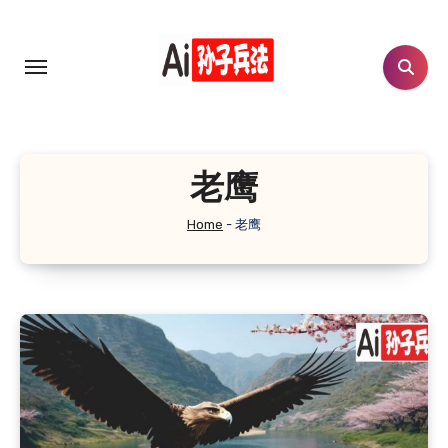
Skip
to
content
老鹰
Home
-
老鹰