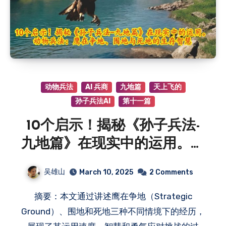
动物兵法
AI 兵商
九地篇
天上飞的
孙子兵法AI
第十一篇
10个启示！揭秘《孙子兵法-
九地篇》在现实中的运用。动
物兵法：鹰在争地、围地与死
吴雄山
March 10, 2025
2 Comments
地的生存智慧
摘要：本文通过讲述鹰在争地（Strategic
Ground）、围地和死地三种不同情境下的经历，