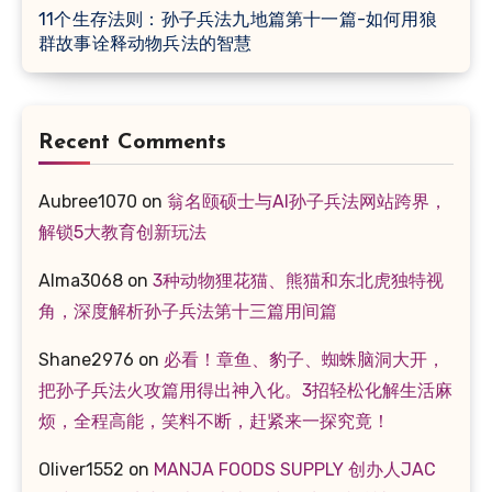
11个生存法则：孙子兵法九地篇第十一篇-如何用狼
群故事诠释动物兵法的智慧
Recent Comments
Aubree1070
on
翁名颐硕士与AI孙子兵法网站跨界，
解锁5大教育创新玩法
Alma3068
on
3种动物狸花猫、熊猫和东北虎独特视
角，深度解析孙子兵法第十三篇用间篇
Shane2976
on
必看！章鱼、豹子、蜘蛛脑洞大开，
把孙子兵法火攻篇用得出神入化。3招轻松化解生活麻
烦，全程高能，笑料不断，赶紧来一探究竟！
Oliver1552
on
MANJA FOODS SUPPLY 创办人JAC