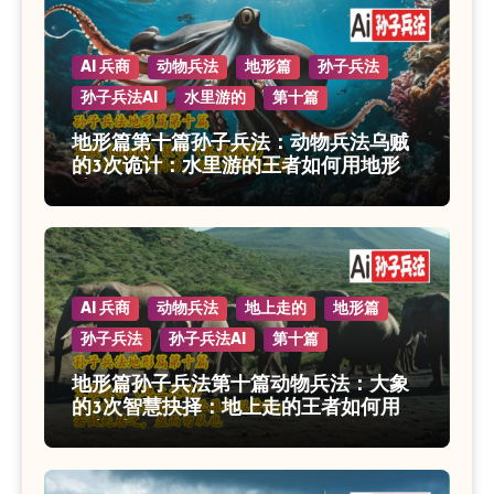
AI 兵商
动物兵法
地形篇
孙子兵法
孙子兵法AI
水里游的
第十篇
地形篇第十篇孙子兵法：动物兵法乌贼
的3次诡计：水里游的王者如何用地形制
胜
AI 兵商
动物兵法
地上走的
地形篇
孙子兵法
孙子兵法AI
第十篇
地形篇孙子兵法第十篇动物兵法：大象
的3次智慧抉择：地上走的王者如何用地
形制胜？