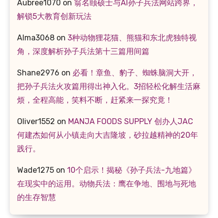
Aubree1070
on
翁名颐硕士与AI孙子兵法网站跨界，
解锁5大教育创新玩法
Alma3068
on
3种动物狸花猫、熊猫和东北虎独特视
角，深度解析孙子兵法第十三篇用间篇
Shane2976
on
必看！章鱼、豹子、蜘蛛脑洞大开，
把孙子兵法火攻篇用得出神入化。3招轻松化解生活麻
烦，全程高能，笑料不断，赶紧来一探究竟！
Oliver1552
on
MANJA FOODS SUPPLY 创办人JAC
何建杰如何从小镇走向大吉隆坡，砂拉越精神的20年
践行。
Wade1275
on
10个启示！揭秘《孙子兵法-九地篇》
在现实中的运用。动物兵法：鹰在争地、围地与死地
的生存智慧