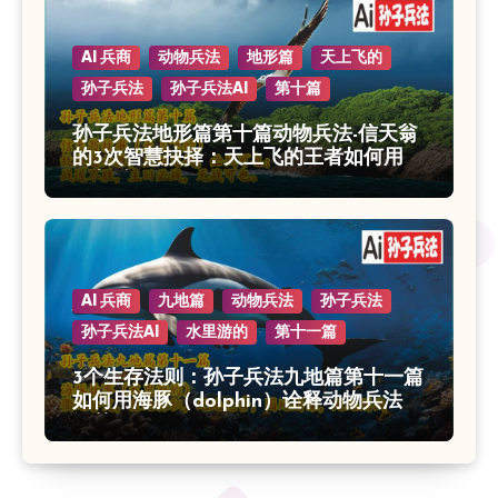
AI 兵商
动物兵法
地形篇
天上飞的
孙子兵法
孙子兵法AI
第十篇
孙子兵法地形篇第十篇动物兵法-信天翁
的3次智慧抉择：天上飞的王者如何用地
形制胜？
AI 兵商
九地篇
动物兵法
孙子兵法
孙子兵法AI
水里游的
第十一篇
3个生存法则：孙子兵法九地篇第十一篇
如何用海豚（dolphin）诠释动物兵法的
智慧