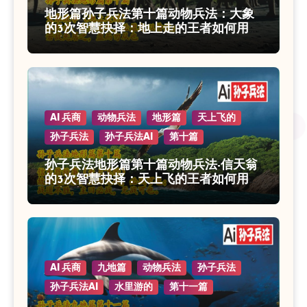
地形篇孙子兵法第十篇动物兵法：大象
的3次智慧抉择：地上走的王者如何用地
形制胜？
AI 兵商
动物兵法
地形篇
天上飞的
孙子兵法
孙子兵法AI
第十篇
孙子兵法地形篇第十篇动物兵法-信天翁
的3次智慧抉择：天上飞的王者如何用地
形制胜？
AI 兵商
九地篇
动物兵法
孙子兵法
孙子兵法AI
水里游的
第十一篇