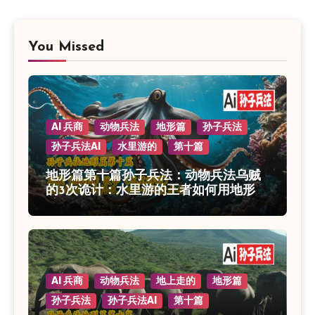
You Missed
AI 兵商
动物兵法
地形篇
孙子兵法
孙子兵法AI
水里游的
第十篇
地形篇第十篇孙子兵法：动物兵法乌贼
的3次诡计：水里游的王者如何用地形制
胜
AI 兵商
动物兵法
地上走的
地形篇
孙子兵法
孙子兵法AI
第十篇